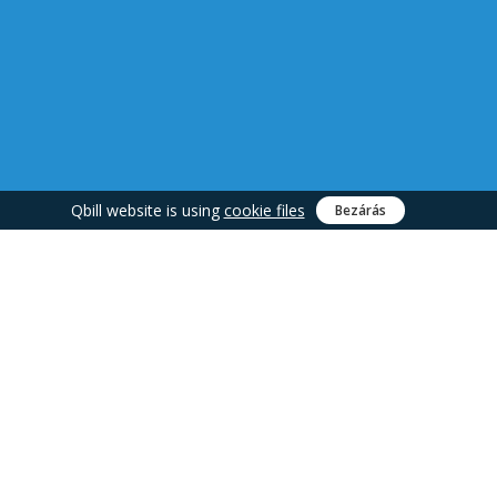
Qbill website is using
cookie files
Bezárás
Minden együtt
VEZÉRLŐKÖZPONT
ÜZLETI
ALKALMAZÁS