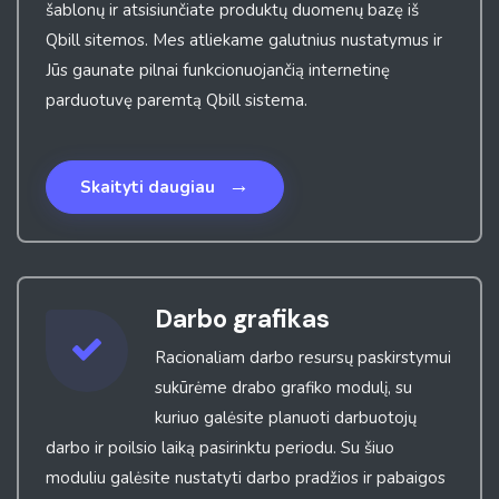
šablonų ir atsisiunčiate produktų duomenų bazę iš
Qbill sitemos. Mes atliekame galutnius nustatymus ir
Jūs gaunate pilnai funkcionuojančią internetinę
parduotuvę paremtą Qbill sistema.
→
Skaityti daugiau
Darbo grafikas
Racionaliam darbo resursų paskirstymui
sukūrėme drabo grafiko modulį, su
kuriuo galėsite planuoti darbuotojų
darbo ir poilsio laiką pasirinktu periodu. Su šiuo
moduliu galėsite nustatyti darbo pradžios ir pabaigos