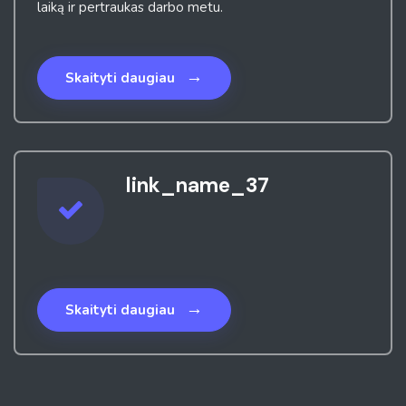
laiką ir pertraukas darbo metu.
→
Skaityti daugiau
link_name_37
→
Skaityti daugiau